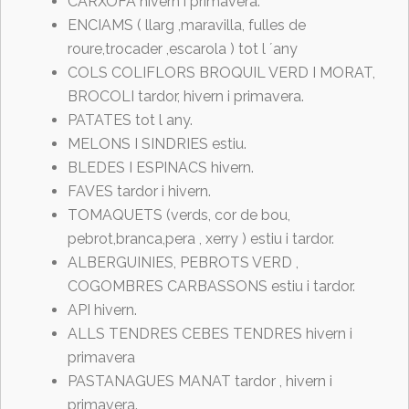
CARXOFA hivern i primavera.
ENCIAMS ( llarg ,maravilla, fulles de
roure,trocader ,escarola ) tot l ´any
COLS COLIFLORS BROQUIL VERD I MORAT,
BROCOLI tardor, hivern i primavera.
PATATES tot l any.
MELONS I SINDRIES estiu.
BLEDES I ESPINACS hivern.
FAVES tardor i hivern.
TOMAQUETS (verds, cor de bou,
pebrot,branca,pera , xerry ) estiu i tardor.
ALBERGUINIES, PEBROTS VERD ,
COGOMBRES CARBASSONS estiu i tardor.
API hivern.
ALLS TENDRES CEBES TENDRES hivern i
primavera
PASTANAGUES MANAT tardor , hivern i
primavera.