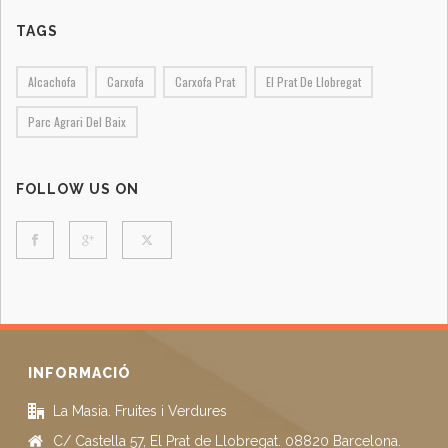
TAGS
Alcachofa
Carxofa
Carxofa Prat
El Prat De Llobregat
Parc Agrari Del Baix
FOLLOW US ON
INFORMACIÓ
La Masia. Fruites i Verdures
C/ Castella 57, El Prat de Llobregat. 08820 Barcelona.