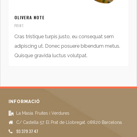
OLIVERA NOTE
PRINT
Cras tristique turpis justo, eu consequat sem
adipiscing ut. Donec posuere bibendum metus.
Quisque gravida luctus volutpat.
INFORMACIÓ
La Masia. Fruites i Verdures
C/ Castella 57, El Prat de Llobregat. 08820 Barcelona.
93 379 37 47