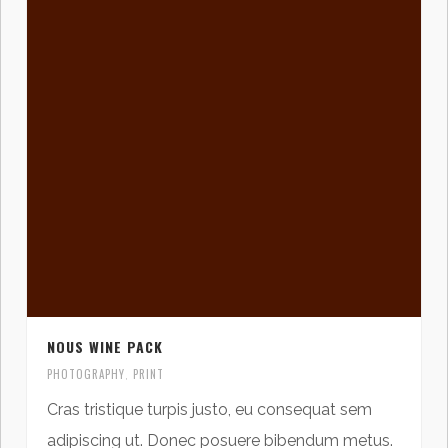
NOUS WINE PACK
PHOTOGRAPHY
PRINT
,
Cras tristique turpis justo, eu consequat sem
adipiscing ut. Donec posuere bibendum metus.